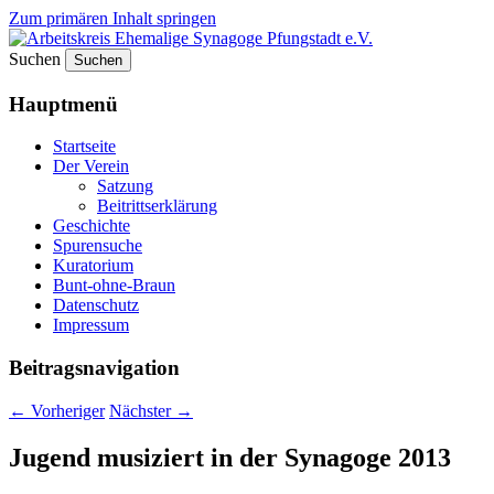
Zum primären Inhalt springen
Suchen
Arbeitskreis Ehemalige
Hauptmenü
Synagoge Pfungstadt e.V.
Startseite
Der Verein
Satzung
Beitrittserklärung
Geschichte
Spurensuche
Kuratorium
Bunt-ohne-Braun
Datenschutz
Impressum
Beitragsnavigation
←
Vorheriger
Nächster
→
Jugend musiziert in der Synagoge 2013