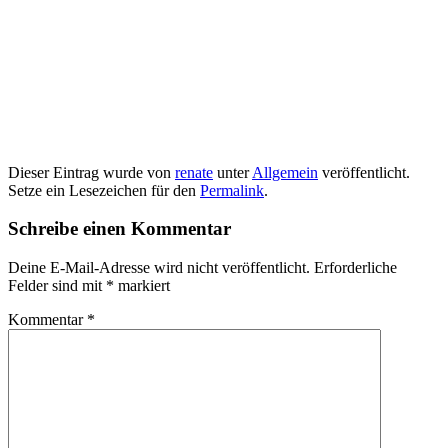
Name, E-Mail-Adresse und Website in diesem Browser für
meinen nächsten Kommentar speichern.
Diese Website verwendet Akismet, um Spam zu reduzieren.
Erfahre,
wie deine Kommentardaten verarbeitet werden.
Impressum
Arbeitskreis Ehemalige Synagoge e.V.
Renate Dreesen ( Vorsitzende)
Adam-Schwinn-Str. 49
64319 Pfungstadt 06157-84470
rdreesen@gmx.net
Stolz präsentiert von WordPress